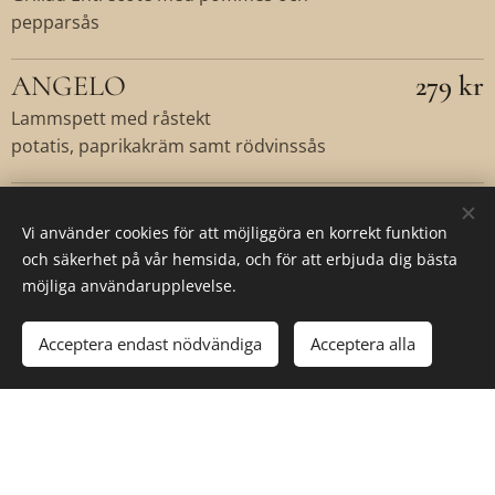
pepparsås
ANGELO
279 kr
Lammspett med råstekt
potatis, paprikakräm samt rödvinssås
KVÄLLENS RÄTT
229 kr
Vi använder cookies för att möjliggöra en korrekt funktion
och säkerhet på vår hemsida, och för att erbjuda dig bästa
DOLCE
möjliga användarupplevelse.
Acceptera endast nödvändiga
Acceptera alla
IL TAGLIERE
125 kr
FORMAGGI
Ostar med husets marmelad