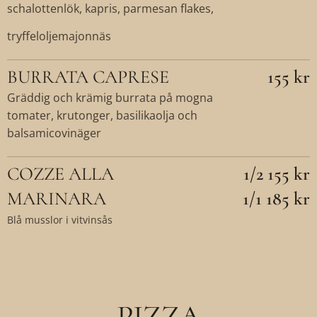
schalottenlök, kapris, parmesan flakes,
tryffeloljema­jonnäs
BURRATA CAPRESE
155 kr
Gräddig och krämig burrata på mogna
tomater, krutonger, basilikaolja och
balsamicovinäger
COZZE ALLA
1/2 155 kr
MARINARA
1/1 185 kr
Blå musslor i vitvinsås
PIZZA